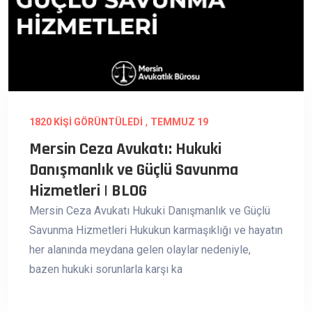
,
1820 KIŞI GÖRÜNTÜLEDI
TEMMUZ 19
Mersin Ceza Avukatı: Hukuki
Danışmanlık ve Güçlü Savunma
Hizmetleri | BLOG
Mersin Ceza Avukatı Hukuki Danışmanlık ve Güçlü
Savunma Hizmetleri Hukukun karmaşıklığı ve hayatın
her alanında meydana gelen olaylar nedeniyle,
bazen hukuki sorunlarla karşı ka