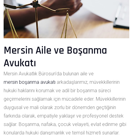
Mersin Aile ve Boşanma
Avukatı
Mersin Avukatlık Bürosun'da bulunan aile ve
mersin boşanma avukatı
arkadaşlarımız, müvekkillerinin
hukuki haklarını korumak ve adil bir boşanma süreci
geçirmelerini sağlamak için mücadele eder. Müvekkillerinin
duygusal ve mali olarak zorlu bir dönemden geçtiğinin
farkında olarak, empatiyle yaklaşır ve profesyonel destek
sağlar. Boşanma, nafaka, çocuk velayeti, evlat edinme gibi
konularda hukuki danışmanlık ve temsil hizmeti sunarlar.