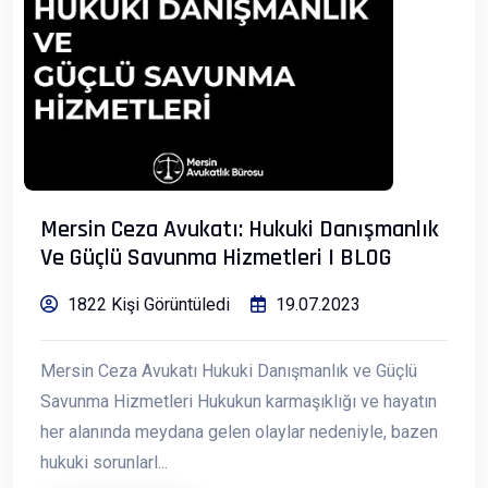
Mersin Ceza Avukatı: Hukuki Danışmanlık
Ve Güçlü Savunma Hizmetleri | BLOG
1822 Kişi Görüntüledi
19.07.2023
Mersin Ceza Avukatı Hukuki Danışmanlık ve Güçlü
Savunma Hizmetleri Hukukun karmaşıklığı ve hayatın
her alanında meydana gelen olaylar nedeniyle, bazen
hukuki sorunlarl...